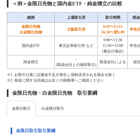
＜例＞金限日先物と国内金ETF・純金積立の比較
銘柄
上場取引所
取引時間
税金 
金限日先物
8:45〜15:15
大阪取引所
申告
白金限日先物
16:30〜翌6:00
9:00〜11:30
国内金ETF
東京証券取引所 など
12:30〜15:00
申告
(東証の場合)
-
純金積立
取扱会社による
総
(取扱会社との相対取引)
※1 お取引口座に証拠金不足が発生し強制決済される場合を除く
※2 税金に関する詳細はお近くの税務署へご相談ください
金限日先物・白金限日先物 取引要綱
金限日取引
白金限日取引
金限日取引取引要綱