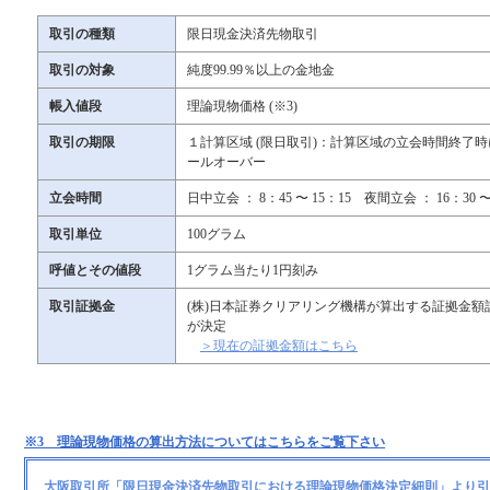
取引の種類
限日現金決済先物取引
取引の対象
純度99.99％以上の金地金
帳入値段
理論現物価格 (※3)
取引の期限
１計算区域 (限日取引)：計算区域の立会時間終了
ールオーバー
立会時間
日中立会 ： 8：45 〜 15：15 夜間立会 ： 16：30 〜
取引単位
100グラム
呼値とその値段
1グラム当たり1円刻み
取引証拠金
(株)日本証券クリアリング機構が算出する証拠金額
が決定
＞現在の証拠金額はこちら
※3 理論現物価格の算出方法についてはこちらをご覧下さい
大阪取引所「限日現金決済先物取引における理論現物価格決定細則」より引