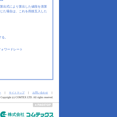
算出式により算出した値段を清算
じた場合は、これを四捨五入した
する。
フォワードレート
ー
｜
サイトマップ
｜
お問い合わせ
｜
Copyright (c) COMTEX LTD. All rights reserved.