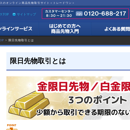
スのオンライン商品先物取引サイト＜トレードワン＞
スTOP
サイトマップ
OP
> 限日先物取引とは
限日先物取引とは