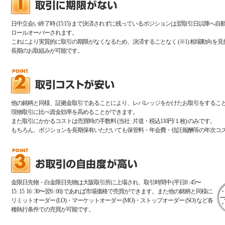
日中立会い終了時 (15:15) まで決済されずに残っているポジションは翌取引日以降へ自
ロールオーバーされます。
これにより実質的に取引の期限がなくなるため、決済することなく (※1) 相場動向を見
長期のお取組みが可能です。
他の銘柄と同様、証拠金取引であることにより、レバレッジをかけたお取引をするこ
現物取引に比べ資金効率を高めることができます。
また取引にかかるコストは売買時の手数料 (当社 : 片道・税込110円/１枚) のみです。
もちろん、ポジションを長期保有いただいても保管料・年会費・信託報酬等の年次コ
金限日先物・白金限日先物は大阪取引所に上場され、取引時間中 (平日8 : 45〜
15 : 15 16 : 30〜翌6 : 00) であれば市場価格で売買ができます。また他の銘柄と同様に
リミットオーダー (LO)・マーケットオーダー (MO)・ストップオーダー (SO) など各
種執行条件での売買が可能です。