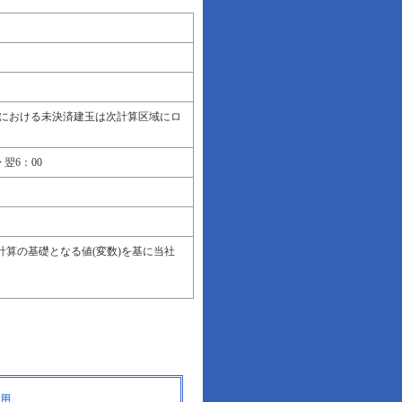
時における未決済建玉は次計算区域にロ
 翌6：00
計算の基礎となる値(変数)を基に当社
用