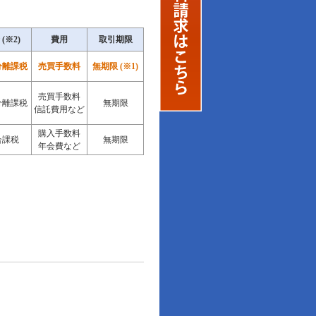
(※2)
費用
取引期限
分離課税
売買手数料
無期限 (※1)
売買手数料
分離課税
無期限
信託費用など
購入手数料
合課税
無期限
年会費など