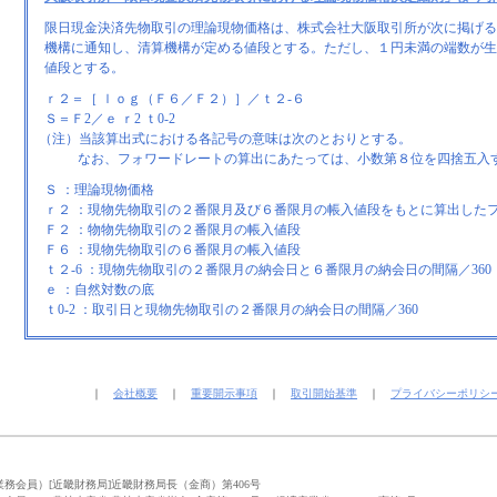
限日現金決済先物取引の理論現物価格は、株式会社大阪取引所が次に掲げる
機構に通知し、清算機構が定める値段とする。ただし、１円未満の端数が生
値段とする。
ｒ２＝［ ｌｏｇ（Ｆ６／Ｆ２）］／ｔ２-６
Ｓ＝Ｆ2／ｅ ｒ2 ｔ0-2
（注）当該算出式における各記号の意味は次のとおりとする。
なお、フォワードレートの算出にあたっては、小数第８位を四捨五入
Ｓ ：理論現物価格
ｒ２ ：現物先物取引の２番限月及び６番限月の帳入値段をもとに算出した
Ｆ２ ：物物先物取引の２番限月の帳入値段
Ｆ６ ：現物先物取引の６番限月の帳入値段
ｔ２-6 ：現物先物取引の２番限月の納会日と６番限月の納会日の間隔／360
ｅ ：自然対数の底
ｔ0-2 ：取引日と現物先物取引の２番限月の納会日の間隔／360
｜
会社概要
｜
重要開示事項
｜
取引開始基準
｜
プライバシーポリシ
務会員）[近畿財務局]近畿財務局長（金商）第406号