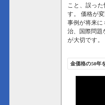
こと、誤った
す。 価格が
事例が将来に
治、国際問題
が大切です。
金価格の50年