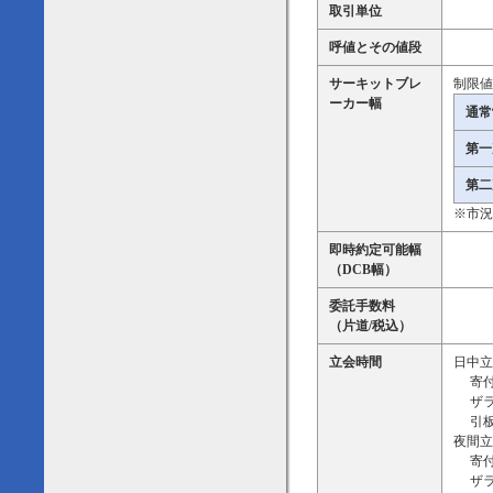
取引単位
呼値とその値段
サーキットブレ
制限値
ーカー幅
通常
第一
第二
※市況
即時約定可能幅
（DCB幅）
委託手数料
（片道/税込）
立会時間
日中立
寄付板
ザラバ
引板合
夜間立
寄付板
ザラバ