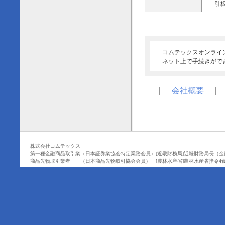
引板合
コムテックスオンライ
ネット上で手続きがで
｜
会社概要
株式会社コムテックス
第一種金融商品取引業（日本証券業協会特定業務会員）[近畿財務局]近畿財務局長（金商
商品先物取引業者
（日本商品先物取引協会会員）
[農林水産省]農林水産省指令4食